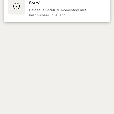
Sorry!
Helaas is BetMGM momenteel niet
beschikbaar in je land.
Aangeboden door
SPORT WEDDEN
CASINO
Live Wedden
Gokkasten
Voetbal
Populair
Darts
Nieuwe Gokkasten
Tennis
Vegas