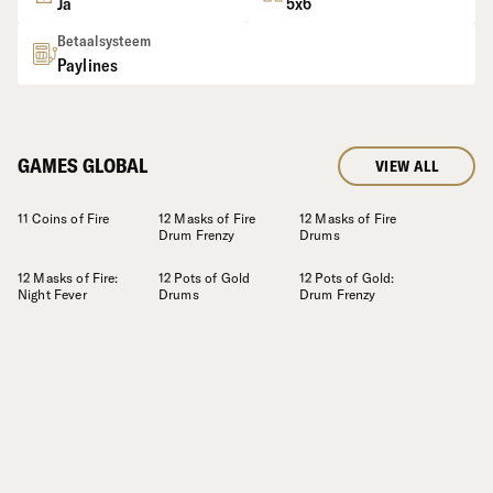
Ja
5x6
Betaalsysteem
Paylines
GAMES GLOBAL
VIEW ALL
11 Coins of Fire
12 Masks of Fire
12 Masks of Fire
Drum Frenzy
Drums
12 Masks of Fire:
12 Pots of Gold
12 Pots of Gold:
Night Fever
Drums
Drum Frenzy