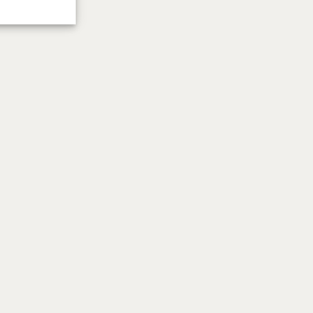
BETMGM
Over Ons
Apps
Affiliates
The Club by BetMGM
Wedregels