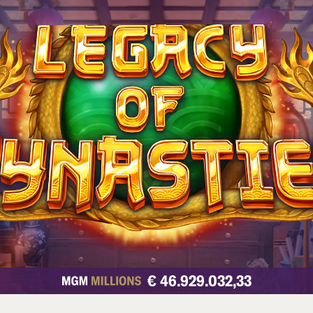
€ 46.929.032,33