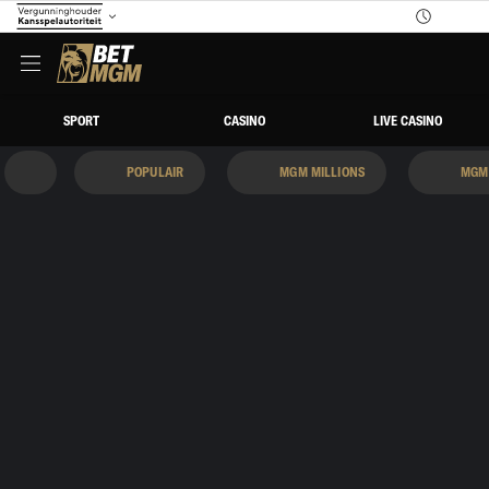
SPORT
CASINO
LIVE CASINO
POPULAIR
MGM MILLIONS
MGM