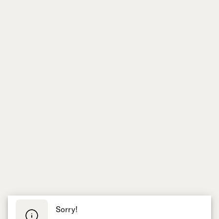
Sorry!