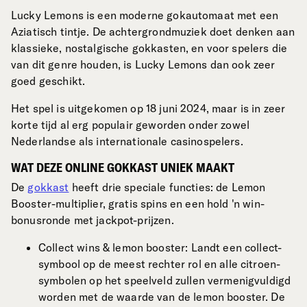
Lucky Lemons is een moderne gokautomaat met een
Aziatisch tintje. De achtergrondmuziek doet denken aan
klassieke, nostalgische gokkasten, en voor spelers die
van dit genre houden, is Lucky Lemons dan ook zeer
goed geschikt.
Het spel is uitgekomen op 18 juni 2024, maar is in zeer
korte tijd al erg populair geworden onder zowel
Nederlandse als internationale casinospelers.
WAT DEZE ONLINE GOKKAST UNIEK MAAKT
De
gokkast
heeft drie speciale functies: de Lemon
Booster-multiplier, gratis spins en een hold 'n win-
bonusronde met jackpot-prijzen.
Collect wins & lemon booster: Landt een collect-
symbool op de meest rechter rol en alle citroen-
symbolen op het speelveld zullen vermenigvuldigd
worden met de waarde van de lemon booster. De