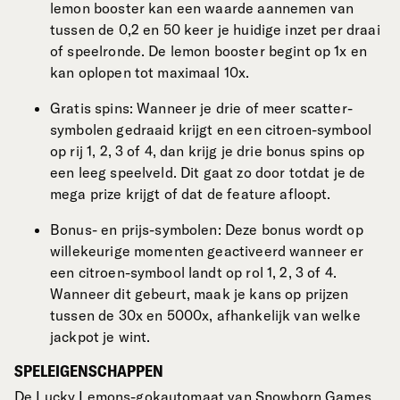
lemon booster kan een waarde aannemen van
tussen de 0,2 en 50 keer je huidige inzet per draai
of speelronde. De lemon booster begint op 1x en
kan oplopen tot maximaal 10x.
Gratis spins: Wanneer je drie of meer scatter-
symbolen gedraaid krijgt en een citroen-symbool
op rij 1, 2, 3 of 4, dan krijg je drie bonus spins op
een leeg speelveld. Dit gaat zo door totdat je de
mega prize krijgt of dat de feature afloopt.
Bonus- en prijs-symbolen: Deze bonus wordt op
willekeurige momenten geactiveerd wanneer er
een citroen-symbool landt op rol 1, 2, 3 of 4.
Wanneer dit gebeurt, maak je kans op prijzen
tussen de 30x en 5000x, afhankelijk van welke
jackpot je wint.
SPELEIGENSCHAPPEN
De Lucky Lemons-gokautomaat van Snowborn Games