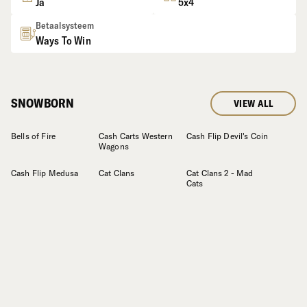
Ja
5x4
Betaalsysteem
Ways To Win
SNOWBORN
VIEW ALL
Bells of Fire
Cash Carts Western
Cash Flip Devil's Coin
Wagons
Cash Flip Medusa
Cat Clans
Cat Clans 2 - Mad
Cats