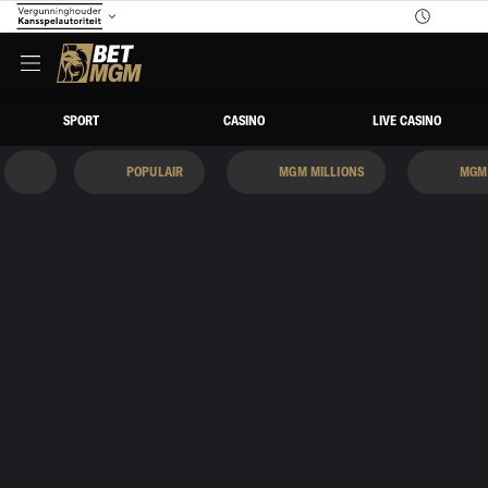
SPORT
CASINO
LIVE CASINO
POPULAIR
MGM MILLIONS
MGM