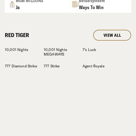
MGM MILLIONS
Betaalsysteem
Ja
Ways To Win
RED TIGER
VIEW ALL
10,001 Nights
10,001 Nights
7's Luck
MEGAWAYS
777 Diamond Strike
777 Strike
Agent Royale