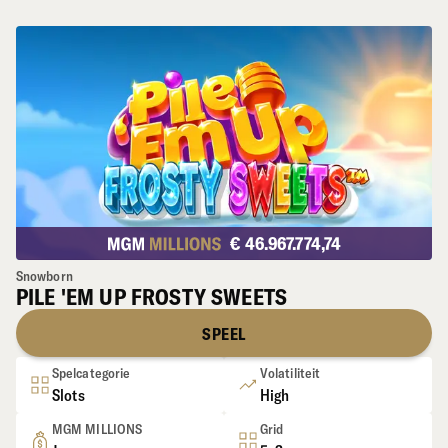
€ 46.967.774,74
Snowborn
PILE 'EM UP FROSTY SWEETS
SPEEL
Spelcategorie
Volatiliteit
Slots
High
MGM MILLIONS
Grid