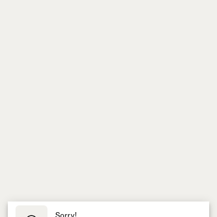
Sorry!