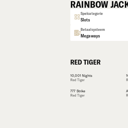
RAINBOW JAC
Spelcategorie
Slots
Betaalsysteem
Megaways
RED TIGER
10,001 Nights
1
Red Tiger
R
777 Strike
A
Red Tiger
R