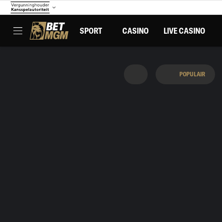
SPORT
CASINO
LIVE CASINO
POPULAIR