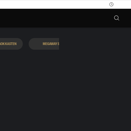
GOKKASTEN
MEGAWAYS
GOKKASTEN
CRASH