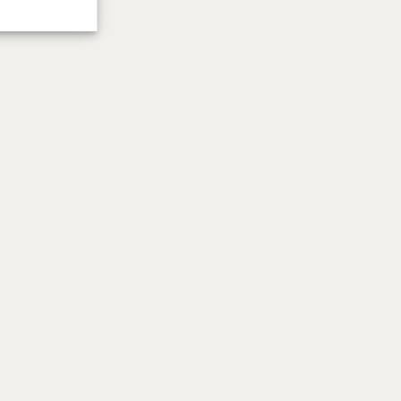
BETMGM
Over Ons
Apps
Affiliates
The Club by BetMGM
Wedregels