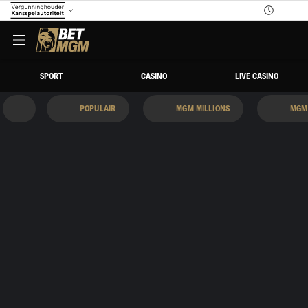
SPORT
CASINO
LIVE CASINO
POPULAIR
MGM MILLIONS
MGM