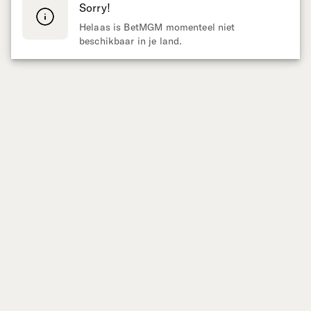
Sorry!
Helaas is BetMGM momenteel niet
beschikbaar in je land.
Aangeboden door
SPORT WEDDEN
CASINO
Live Wedden
Gokkasten
Voetbal
Populair
Darts
Nieuwe Gokkasten
Tennis
Vegas