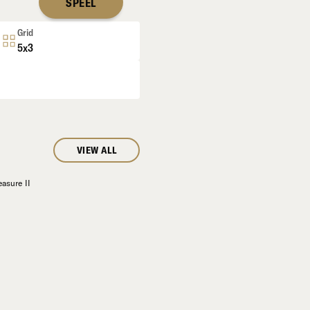
SPEEL
Grid
5x3
VIEW ALL
easure II