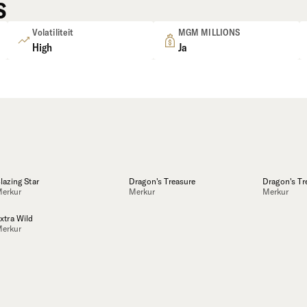
S
Volatiliteit
MGM MILLIONS
High
Ja
lazing Star
Dragon's Treasure
Dragon's Tr
erkur
Merkur
Merkur
xtra Wild
erkur