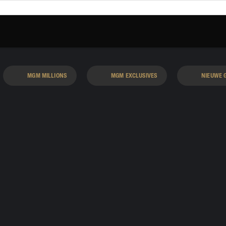
MGM MILLIONS
MGM EXCLUSIVES
NIEUWE 