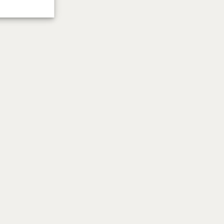
BETMGM
Over Ons
Apps
Affiliates
The Club by BetMGM
Wedregels