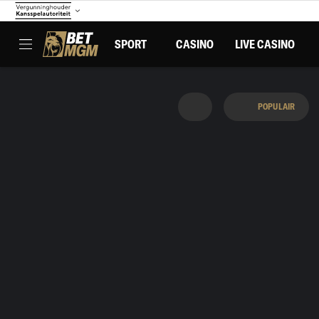
SPORT
CASINO
LIVE CASINO
POPULAIR