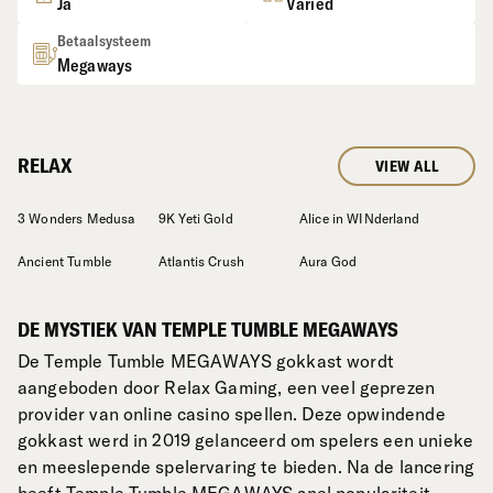
Ja
Varied
Betaalsysteem
Megaways
RELAX
VIEW ALL
3 Wonders Medusa
9K Yeti Gold
Alice in WINderland
Ancient Tumble
Atlantis Crush
Aura God
DE MYSTIEK VAN TEMPLE TUMBLE MEGAWAYS
De Temple Tumble MEGAWAYS gokkast wordt
aangeboden door Relax Gaming, een veel geprezen
provider van online casino spellen. Deze opwindende
gokkast werd in 2019 gelanceerd om spelers een unieke
en meeslepende spelervaring te bieden. Na de lancering
heeft Temple Tumble MEGAWAYS snel populariteit