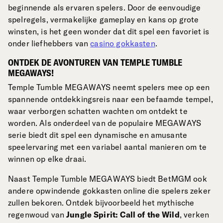
beginnende als ervaren spelers. Door de eenvoudige
spelregels, vermakelijke gameplay en kans op grote
winsten, is het geen wonder dat dit spel een favoriet is
onder liefhebbers van
casino gokkasten
.
ONTDEK DE AVONTUREN VAN TEMPLE TUMBLE
MEGAWAYS!
Temple Tumble MEGAWAYS neemt spelers mee op een
spannende ontdekkingsreis naar een befaamde tempel,
waar verborgen schatten wachten om ontdekt te
worden. Als onderdeel van de populaire MEGAWAYS
serie biedt dit spel een dynamische en amusante
speelervaring met een variabel aantal manieren om te
winnen op elke draai.
Naast Temple Tumble MEGAWAYS biedt BetMGM ook
andere opwindende gokkasten online die spelers zeker
zullen bekoren. Ontdek bijvoorbeeld het mythische
regenwoud van
Jungle Spirit: Call of the Wild
, verken