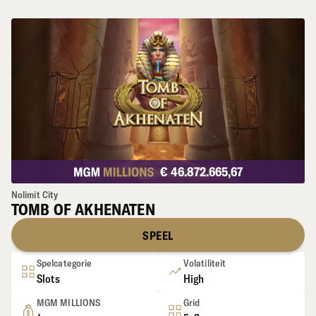
€ 46.872.665,67
Nolimit City
TOMB OF AKHENATEN
SPEEL
Spelcategorie
Volatiliteit
Slots
High
MGM MILLIONS
Grid