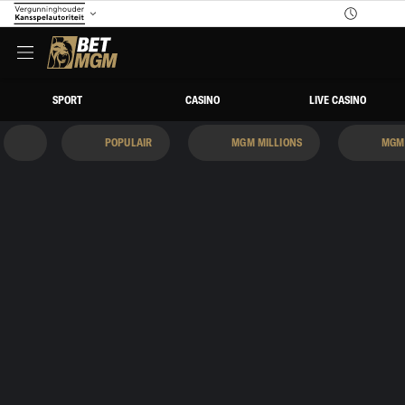
SPORT
CASINO
LIVE CASINO
POPULAIR
MGM MILLIONS
MGM