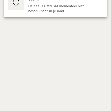
Helaas is BetMGM momenteel niet
beschikbaar in je land.
Aangeboden door
SPORT WEDDEN
CASINO
Live Wedden
Gokkasten
Voetbal
Populair
Darts
Nieuwe Gokkasten
Tennis
Vegas