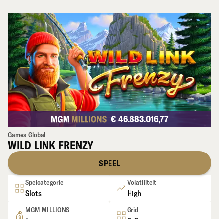
€ 46.883.016,77
Games Global
WILD LINK FRENZY
SPEEL
Spelcategorie
Volatiliteit
Slots
High
MGM MILLIONS
Grid