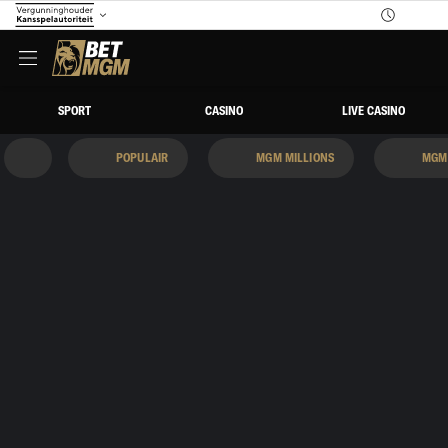
SPORT
CASINO
LIVE CASINO
POPULAIR
MGM MILLIONS
MGM