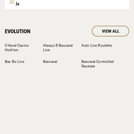
Ja
EVOLUTION
VIEW ALL
2 Hand Casino
Always 8 Baccarat
Auto Live Roulette
Hold'em
Live
Bac Bo Live
Baccarat
Baccarat Controlled
Squeeze