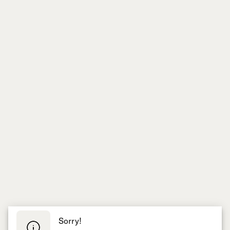
Sorry!