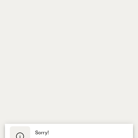
Sorry!