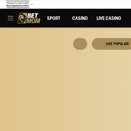
SPORT
CASINO
LIVE CASINO
LIVE POPULAIR