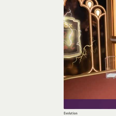
Evolution