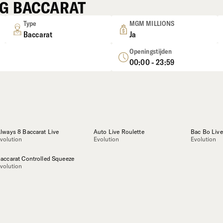
NG BACCARAT
Type
MGM MILLIONS
Baccarat
Ja
Openingstijden
00:00 - 23:59
lways 8 Baccarat Live
Auto Live Roulette
Bac Bo Live
volution
Evolution
Evolution
accarat Controlled Squeeze
volution