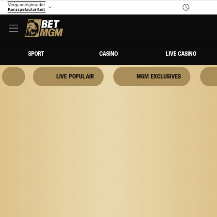
SPORT
CASINO
LIVE CASINO
LIVE POPULAIR
MGM EXCLUSIVES