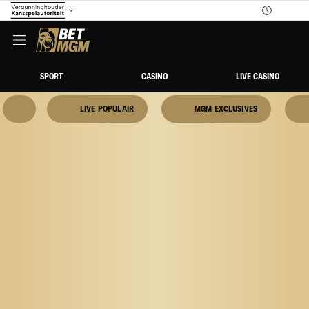
SPORT
CASINO
LIVE CASINO
LIVE POPULAIR
MGM EXCLUSIVES