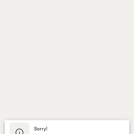
Sorry!