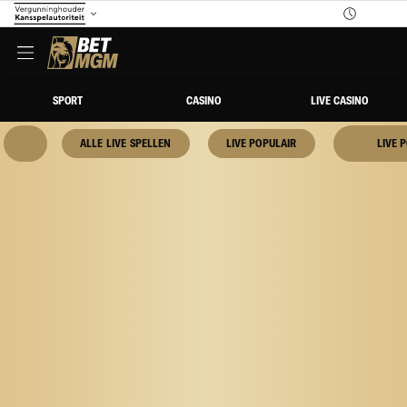
SPORT
CASINO
LIVE CASINO
ALLE LIVE SPELLEN
LIVE POPULAIR
LIVE 