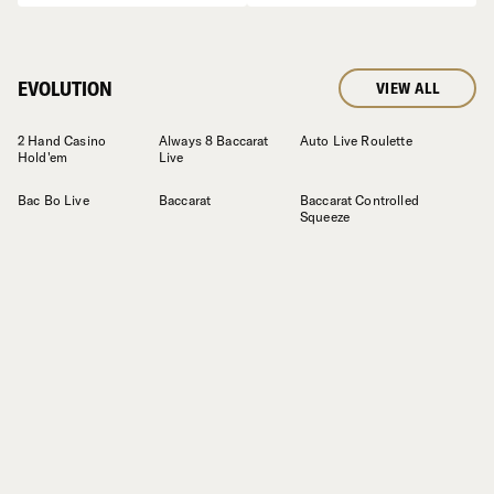
EVOLUTION
VIEW ALL
2 Hand Casino
Always 8 Baccarat
Auto Live Roulette
Hold'em
Live
Bac Bo Live
Baccarat
Baccarat Controlled
Squeeze