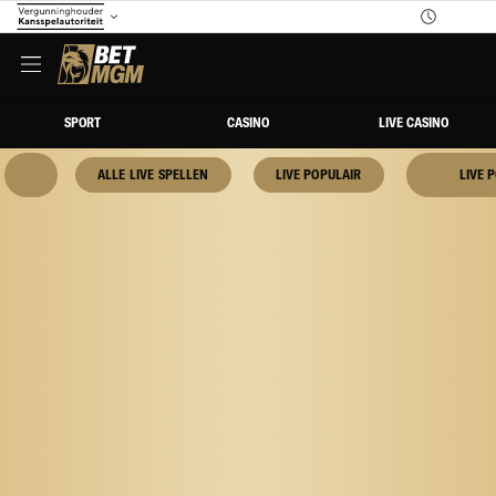
SPORT
CASINO
LIVE CASINO
ALLE LIVE SPELLEN
LIVE POPULAIR
LIVE 