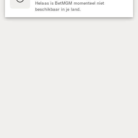
Helaas is BetMGM momenteel niet
beschikbaar in je land.
Aangeboden door
SPORT WEDDEN
CASINO
Live Wedden
Gokkasten
Voetbal
Populair
Darts
Nieuwe Gokkasten
Tennis
Vegas
Blog
Megaways