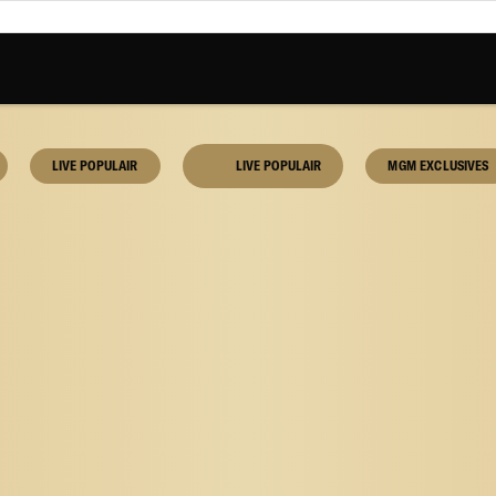
LIVE POPULAIR
LIVE POPULAIR
MGM EXCLUSIVES