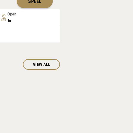
SPEEL
Open
Ja
VIEW ALL