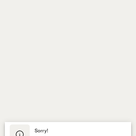
Sorry!