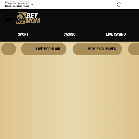
SPORT
CASINO
LIVE CASINO
LIVE POPULAIR
MGM EXCLUSIVES