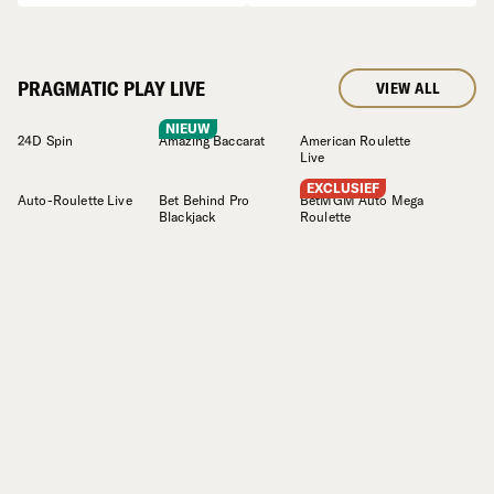
PRAGMATIC PLAY LIVE
VIEW ALL
NIEUW
24D Spin
Amazing Baccarat
American Roulette
Live
EXCLUSIEF
Auto-Roulette Live
Bet Behind Pro
BetMGM Auto Mega
Blackjack
Roulette