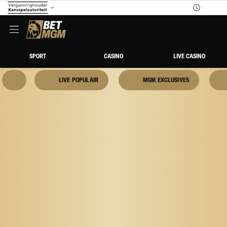
SPORT
CASINO
LIVE CASINO
LIVE POPULAIR
MGM EXCLUSIVES