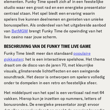
elementen. Funky Time speelt zich af in een feestelijke
studio waar een groot rad en een energieke presentator
centraal staan. Het spel biedt een ervaring waarin
spelers live kunnen deelnemen en genieten van unieke
bonusspellen. Als onderdeel van het uitgebreide aanbod
van
BetMGM
brengt Funky Time de opwinding van het
live casino naar jouw scherm.
BESCHRIJVING VAN DE FUNKY TIME LIVE GAME
Funky Time biedt meer dan standaard
populaire
gokkasten
: het is een interactieve spelshow. Het thema
draait om de disco van de jaren 70, met kleurrijke
visuals, glinsterende lichteffecten en een swingende
soundtrack. Het decor is ontworpen om spelers volledig
onder te dompelen in een retro en feestelijke sfeer.
Het middelpunt van het spel is een verticaal rad met 64
vakken. Hierop kun je inzetten op nummers, letters of
bonusrondes. De energieke presentator zorgt ervoor