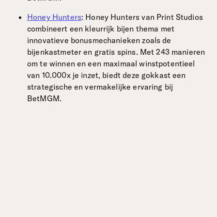
Honey Hunters
: Honey Hunters van Print Studios
combineert een kleurrijk bijen thema met
innovatieve bonusmechanieken zoals de
bijenkastmeter en gratis spins. Met 243 manieren
om te winnen en een maximaal winstpotentieel
van 10.000x je inzet, biedt deze gokkast een
strategische en vermakelijke ervaring bij
BetMGM.