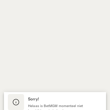
Sorry!
Helaas is BetMGM momenteel niet