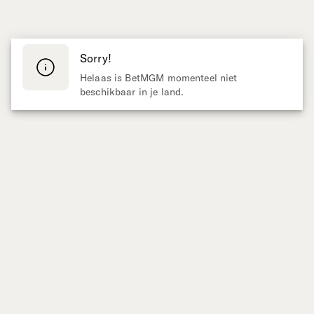
Sorry!
Helaas is BetMGM momenteel niet
beschikbaar in je land.
Aangeboden door
SPORT WEDDEN
CASINO
Live Wedden
Gokkasten