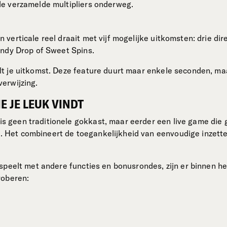
de verzamelde multipliers onderweg.
verticale reel draait met vijf mogelijke uitkomsten: drie dire
andy Drop of Sweet Spins.
lt je uitkomst. Deze feature duurt maar enkele seconden, maa
erwijzing.
E JE LEUK VINDT
 geen traditionele gokkast, maar eerder een live game die 
 Het combineert de toegankelijkheid van eenvoudige inzette
s speelt met andere functies en bonusrondes, zijn er binnen 
roberen: