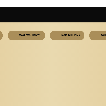
MGM EXCLUSIVES
MGM MILLIONS
ROU