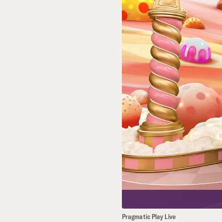
Pragmatic Play Live