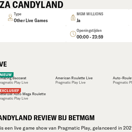
ZA CANDYLAND
Type
MGM MILLIONS
Other Live Games
Ja
Openingstijden
00:00 - 23:59
VE
NIEUW
mazing Baccarat
American Roulette Live
Auto-Roulet
ragmatic Play Live
Pragmatic Play Live
Pragmatic Pl
EXCLUSIEF
etMGM Auto Mega Roulette
ragmatic Play Live
ANDYLAND REVIEW BIJ BETMGM
 een live game show van Pragmatic Play, gelanceerd in 2021.