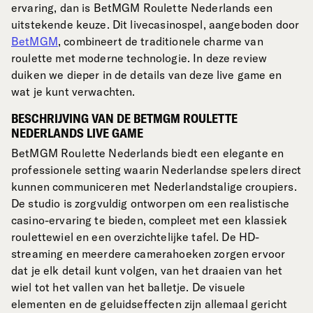
ervaring, dan is BetMGM Roulette Nederlands een
uitstekende keuze. Dit livecasinospel, aangeboden door
BetMGM
, combineert de traditionele charme van
roulette met moderne technologie. In deze review
duiken we dieper in de details van deze live game en
wat je kunt verwachten.
BESCHRIJVING VAN DE BETMGM ROULETTE
NEDERLANDS LIVE GAME
BetMGM Roulette Nederlands biedt een elegante en
professionele setting waarin Nederlandse spelers direct
kunnen communiceren met Nederlandstalige croupiers.
De studio is zorgvuldig ontworpen om een realistische
casino-ervaring te bieden, compleet met een klassiek
roulettewiel en een overzichtelijke tafel. De HD-
streaming en meerdere camerahoeken zorgen ervoor
dat je elk detail kunt volgen, van het draaien van het
wiel tot het vallen van het balletje. De visuele
elementen en de geluidseffecten zijn allemaal gericht