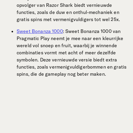
opvolger van Razor Shark biedt vernieuwde
functies, zoals de duw en onthul-mechaniek en
gratis spins met vermenigvuldigers tot wel 25x.
Sweet Bonanza 1000
: Sweet Bonanza 1000 van
Pragmatic Play neemt je mee naar een kleurrijke
wereld vol snoep en fruit, waarbij je winnende
combinaties vormt met acht of meer dezelfde
symbolen. Deze vernieuwde versie biedt extra
functies, zoals vermenigvuldigerbommen en gratis
spins, die de gameplay nog beter maken.