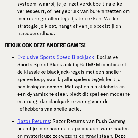
systeem, waarbij je je inzet verdubbelt na elke
verliesbeurt, of het gebruik van bureninzetten om
meerdere getallen tegelijk te dekken. Welke
strategie je kiest, hangt af van je speelstijl en
risicobereidheid.
BEKIJK OOK DEZE ANDERE GAMES!
Exclusive Sports Speed Blackjack
: Exclusive
Sports Speed Blackjack bij BetMGM combineert
de klassieke blackjack-regels met een sneller
spelverloop, waarbij alle spelers tegelijkertijd
beslissingen nemen. Met opties als sidebets en
een dynamische sfeer, biedt dit spel een moderne
en energieke blackjack-ervaring voor de
liefhebbers van snelle actie.
Razor Returns
: Razor Returns van Push Gaming
neemt je mee naar de diepe oceaan, waar haaien
en mysterieuze zeewezens centraal staan. Deze