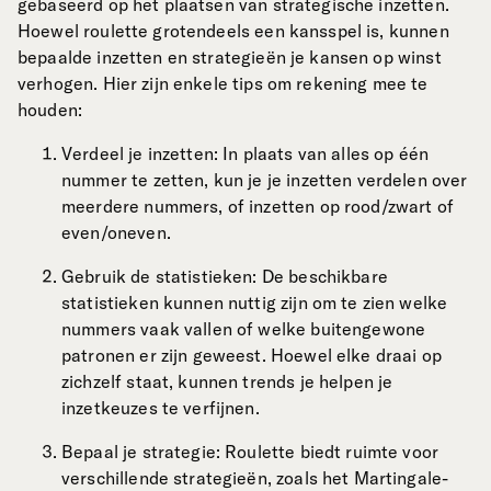
gebaseerd op het plaatsen van strategische inzetten.
Hoewel roulette grotendeels een kansspel is, kunnen
bepaalde inzetten en strategieën je kansen op winst
verhogen. Hier zijn enkele tips om rekening mee te
houden:
Verdeel je inzetten: In plaats van alles op één
nummer te zetten, kun je je inzetten verdelen over
meerdere nummers, of inzetten op rood/zwart of
even/oneven.
Gebruik de statistieken: De beschikbare
statistieken kunnen nuttig zijn om te zien welke
nummers vaak vallen of welke buitengewone
patronen er zijn geweest. Hoewel elke draai op
zichzelf staat, kunnen trends je helpen je
inzetkeuzes te verfijnen.
Bepaal je strategie: Roulette biedt ruimte voor
verschillende strategieën, zoals het Martingale-