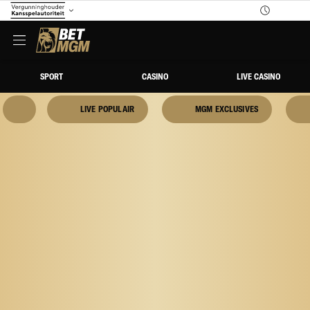
SPORT
CASINO
LIVE CASINO
LIVE POPULAIR
MGM EXCLUSIVES