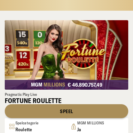
€ 46.890.757,49
Pragmatic Play Live
FORTUNE ROULETTE
SPEEL
Spelcategorie
MGM MILLIONS
Roulette
Ja