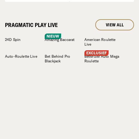
PRAGMATIC PLAY LIVE
VIEW ALL
NIEUW
24D Spin
Amazing Baccarat
American Roulette
Live
EXCLUSIEF
Auto-Roulette Live
Bet Behind Pro
BetMGM Auto Mega
Blackjack
Roulette