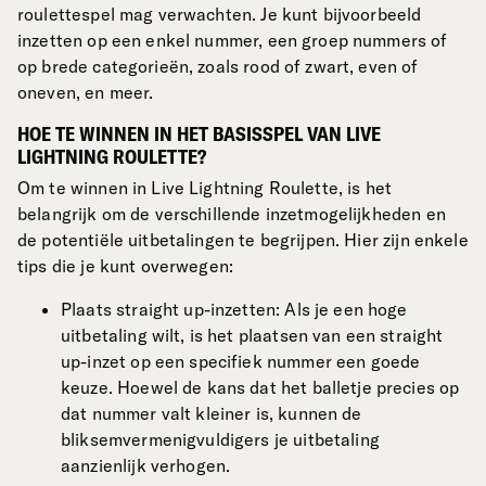
roulettespel mag verwachten. Je kunt bijvoorbeeld
inzetten op een enkel nummer, een groep nummers of
op brede categorieën, zoals rood of zwart, even of
oneven, en meer.
HOE TE WINNEN IN HET BASISSPEL VAN LIVE
LIGHTNING ROULETTE?
Om te winnen in Live Lightning Roulette, is het
belangrijk om de verschillende inzetmogelijkheden en
de potentiële uitbetalingen te begrijpen. Hier zijn enkele
tips die je kunt overwegen:
Plaats straight up-inzetten: Als je een hoge
uitbetaling wilt, is het plaatsen van een straight
up-inzet op een specifiek nummer een goede
keuze. Hoewel de kans dat het balletje precies op
dat nummer valt kleiner is, kunnen de
bliksemvermenigvuldigers je uitbetaling
aanzienlijk verhogen.