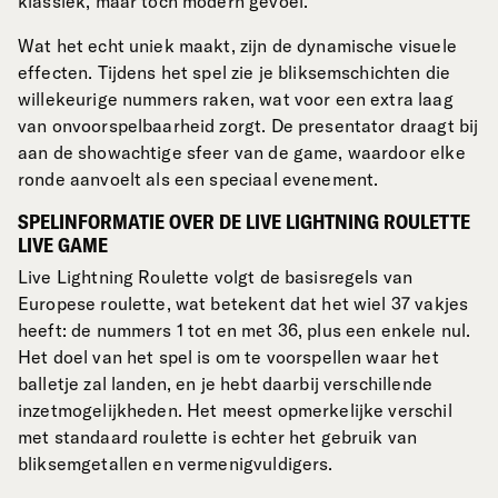
klassiek, maar toch modern gevoel.
Wat het echt uniek maakt, zijn de dynamische visuele
effecten. Tijdens het spel zie je bliksemschichten die
willekeurige nummers raken, wat voor een extra laag
van onvoorspelbaarheid zorgt. De presentator draagt bij
aan de showachtige sfeer van de game, waardoor elke
ronde aanvoelt als een speciaal evenement.
SPELINFORMATIE OVER DE LIVE LIGHTNING ROULETTE
LIVE GAME
Live Lightning Roulette volgt de basisregels van
Europese roulette, wat betekent dat het wiel 37 vakjes
heeft: de nummers 1 tot en met 36, plus een enkele nul.
Het doel van het spel is om te voorspellen waar het
balletje zal landen, en je hebt daarbij verschillende
inzetmogelijkheden. Het meest opmerkelijke verschil
met standaard roulette is echter het gebruik van
bliksemgetallen en vermenigvuldigers.