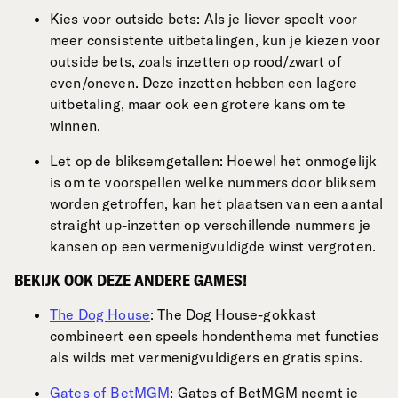
Kies voor outside bets: Als je liever speelt voor
meer consistente uitbetalingen, kun je kiezen voor
outside bets, zoals inzetten op rood/zwart of
even/oneven. Deze inzetten hebben een lagere
uitbetaling, maar ook een grotere kans om te
winnen.
Let op de bliksemgetallen: Hoewel het onmogelijk
is om te voorspellen welke nummers door bliksem
worden getroffen, kan het plaatsen van een aantal
straight up-inzetten op verschillende nummers je
kansen op een vermenigvuldigde winst vergroten.
BEKIJK OOK DEZE ANDERE GAMES!
The Dog House
: The Dog House-gokkast
combineert een speels hondenthema met functies
als wilds met vermenigvuldigers en gratis spins.
Gates of BetMGM
: Gates of BetMGM neemt je