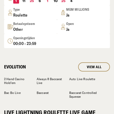
1
11
25
6
1
10
25
4
Type
MGM MILLIONS
Roulette
Ja
Betaalsysteem
Open
Other
Ja
Openingstijden
00:00 - 23:59
EVOLUTION
VIEW ALL
2 Hand Casino
Always 8 Baccarat
Auto Live Roulette
Hold'em
Live
Bac Bo Live
Baccarat
Baccarat Controlled
Squeeze
LIVE LIGHTNING ROULETTE LIVE GAME