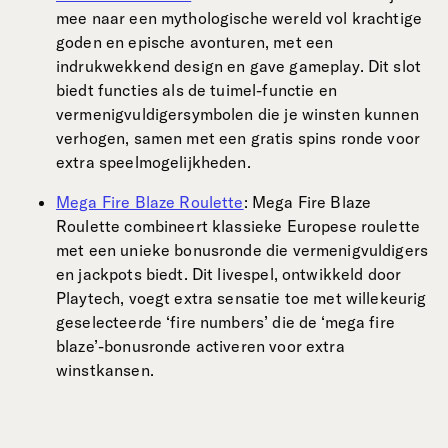
mee naar een mythologische wereld vol krachtige
goden en epische avonturen, met een
indrukwekkend design en gave gameplay. Dit slot
biedt functies als de tuimel-functie en
vermenigvuldigersymbolen die je winsten kunnen
verhogen, samen met een gratis spins ronde voor
extra speelmogelijkheden.
Mega Fire Blaze Roulette
: Mega Fire Blaze
Roulette combineert klassieke Europese roulette
met een unieke bonusronde die vermenigvuldigers
en jackpots biedt. Dit livespel, ontwikkeld door
Playtech, voegt extra sensatie toe met willekeurig
geselecteerde ‘fire numbers’ die de ‘mega fire
blaze’-bonusronde activeren voor extra
winstkansen.