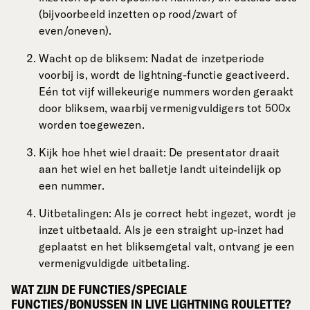
(bijvoorbeeld inzetten op rood/zwart of
even/oneven).
Wacht op de bliksem: Nadat de inzetperiode
voorbij is, wordt de lightning-functie geactiveerd.
Eén tot vijf willekeurige nummers worden geraakt
door bliksem, waarbij vermenigvuldigers tot 500x
worden toegewezen.
Kijk hoe hhet wiel draait: De presentator draait
aan het wiel en het balletje landt uiteindelijk op
een nummer.
Uitbetalingen: Als je correct hebt ingezet, wordt je
inzet uitbetaald. Als je een straight up-inzet had
geplaatst en het bliksemgetal valt, ontvang je een
vermenigvuldigde uitbetaling.
WAT ZIJN DE FUNCTIES/SPECIALE
FUNCTIES/BONUSSEN IN LIVE LIGHTNING ROULETTE?