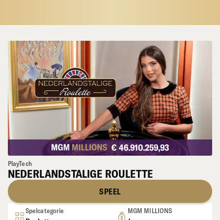
€ 46.910.259,93
PlayTech
NEDERLANDSTALIGE ROULETTE
SPEEL
Spelcategorie
MGM MILLIONS