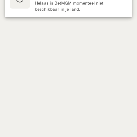
Helaas is BetMGM momenteel niet
beschikbaar in je land.
Aangeboden door
SPORT WEDDEN
CASINO
Live Wedden
Gokkasten
Voetbal
Populair
Darts
Nieuwe Gokkasten
Tennis
Vegas
Blog
Megaways