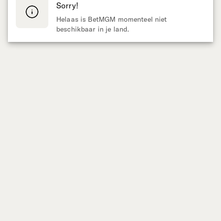
Sorry!
Helaas is BetMGM momenteel niet
beschikbaar in je land.
Aangeboden door
SPORT WEDDEN
CASINO
Live Wedden
Gokkasten
Voetbal
Populair
Darts
Nieuwe Gokkasten
Tennis
Vegas