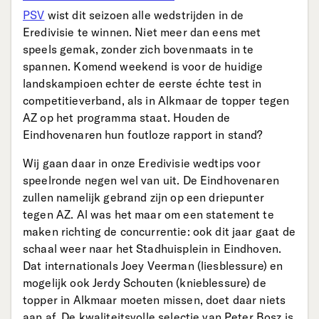
PSV
wist dit seizoen alle wedstrijden in de
Eredivisie te winnen. Niet meer dan eens met
speels gemak, zonder zich bovenmaats in te
spannen. Komend weekend is voor de huidige
landskampioen echter de eerste échte test in
competitieverband, als in Alkmaar de topper tegen
AZ op het programma staat. Houden de
Eindhovenaren hun foutloze rapport in stand?
Wij gaan daar in onze Eredivisie wedtips voor
speelronde negen wel van uit. De Eindhovenaren
zullen namelijk gebrand zijn op een driepunter
tegen AZ. Al was het maar om een statement te
maken richting de concurrentie: ook dit jaar gaat de
schaal weer naar het Stadhuisplein in Eindhoven.
Dat internationals Joey Veerman (liesblessure) en
mogelijk ook Jerdy Schouten (knieblessure) de
topper in Alkmaar moeten missen, doet daar niets
aan af. De kwaliteitsvolle selectie van Peter Bosz is