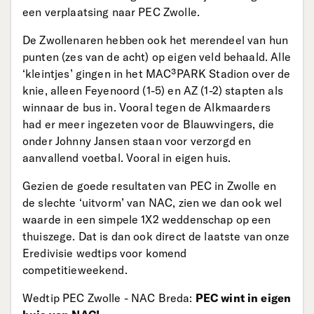
een verplaatsing naar PEC Zwolle.
De Zwollenaren hebben ook het merendeel van hun
punten (zes van de acht) op eigen veld behaald. Alle
‘kleintjes’ gingen in het MAC³PARK Stadion over de
knie, alleen Feyenoord (1-5) en AZ (1-2) stapten als
winnaar de bus in. Vooral tegen de Alkmaarders
had er meer ingezeten voor de Blauwvingers, die
onder Johnny Jansen staan voor verzorgd en
aanvallend voetbal. Vooral in eigen huis.
Gezien de goede resultaten van PEC in Zwolle en
de slechte ‘uitvorm’ van NAC, zien we dan ook wel
waarde in een simpele 1X2 weddenschap op een
thuiszege. Dat is dan ook direct de laatste van onze
Eredivisie wedtips voor komend
competitieweekend.
Wedtip PEC Zwolle - NAC Breda:
PEC wint in eigen