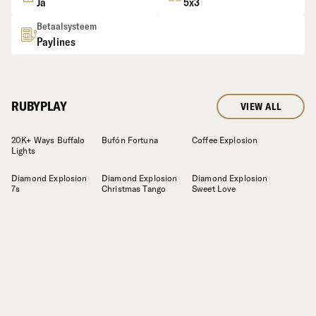
Ja
5x3
Betaalsysteem
Paylines
RUBYPLAY
VIEW ALL
20K+ Ways Buffalo
Bufón Fortuna
Coffee Explosion
Lights
Diamond Explosion
Diamond Explosion
Diamond Explosion
7s
Christmas Tango
Sweet Love