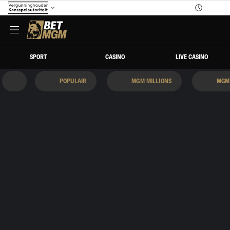
SPORT
CASINO
LIVE CASINO
POPULAIR
MGM MILLIONS
MGM