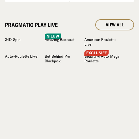
PRAGMATIC PLAY LIVE
VIEW ALL
NIEUW
24D Spin
Amazing Baccarat
American Roulette
Live
EXCLUSIEF
Auto-Roulette Live
Bet Behind Pro
BetMGM Auto Mega
Blackjack
Roulette