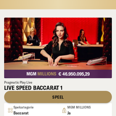
€ 46.950.095,29
Pragmatic Play Live
LIVE SPEED BACCARAT 1
SPEEL
Spelcategorie
MGM MILLIONS
Baccarat
Ja