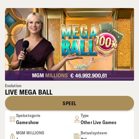
€ 46.992.900,61
Evolution
LIVE MEGA BALL
SPEEL
Spelcategorie
Type
Gameshow
Other Live Games
MGM MILLIONS
Betaalsysteem