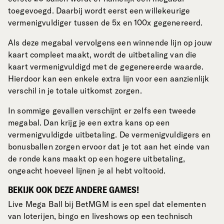
toegevoegd. Daarbij wordt eerst een willekeurige
vermenigvuldiger tussen de 5x en 100x gegenereerd.
Als deze megabal vervolgens een winnende lijn op jouw
kaart compleet maakt, wordt de uitbetaling van die
kaart vermenigvuldigd met de gegenereerde waarde.
Hierdoor kan een enkele extra lijn voor een aanzienlijk
verschil in je totale uitkomst zorgen.
In sommige gevallen verschijnt er zelfs een tweede
megabal. Dan krijg je een extra kans op een
vermenigvuldigde uitbetaling. De vermenigvuldigers en
bonusballen zorgen ervoor dat je tot aan het einde van
de ronde kans maakt op een hogere uitbetaling,
ongeacht hoeveel lijnen je al hebt voltooid.
BEKIJK OOK DEZE ANDERE GAMES!
Live Mega Ball bij BetMGM is een spel dat elementen
van loterijen, bingo en liveshows op een technisch