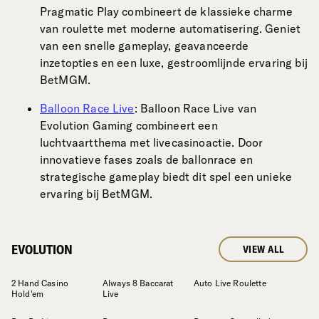
Pragmatic Play combineert de klassieke charme
van roulette met moderne automatisering. Geniet
van een snelle gameplay, geavanceerde
inzetopties en een luxe, gestroomlijnde ervaring bij
BetMGM.
Balloon Race Live
: Balloon Race Live van
Evolution Gaming combineert een
luchtvaartthema met livecasinoactie. Door
innovatieve fases zoals de ballonrace en
strategische gameplay biedt dit spel een unieke
ervaring bij BetMGM.
EVOLUTION
VIEW ALL
2 Hand Casino
Always 8 Baccarat
Auto Live Roulette
Hold'em
Live