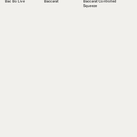
Bac Bo Live
Baccarat
Baccarat Controlled
Squeeze