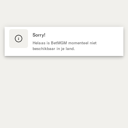
Sorry!
Helaas is BetMGM momenteel niet
beschikbaar in je land.
Aangeboden door
SPORT WEDDEN
CASINO