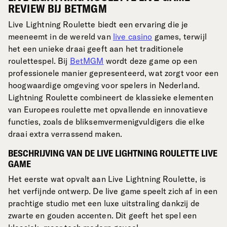
REVIEW BIJ BETMGM
Live Lightning Roulette biedt een ervaring die je
meeneemt in de wereld van
live casino
games, terwijl
het een unieke draai geeft aan het traditionele
roulettespel. Bij
BetMGM
wordt deze game op een
professionele manier gepresenteerd, wat zorgt voor een
hoogwaardige omgeving voor spelers in Nederland.
Lightning Roulette combineert de klassieke elementen
van Europees roulette met opvallende en innovatieve
functies, zoals de bliksemvermenigvuldigers die elke
draai extra verrassend maken.
BESCHRIJVING VAN DE LIVE LIGHTNING ROULETTE LIVE
GAME
Het eerste wat opvalt aan Live Lightning Roulette, is
het verfijnde ontwerp. De live game speelt zich af in een
prachtige studio met een luxe uitstraling dankzij de
zwarte en gouden accenten. Dit geeft het spel een