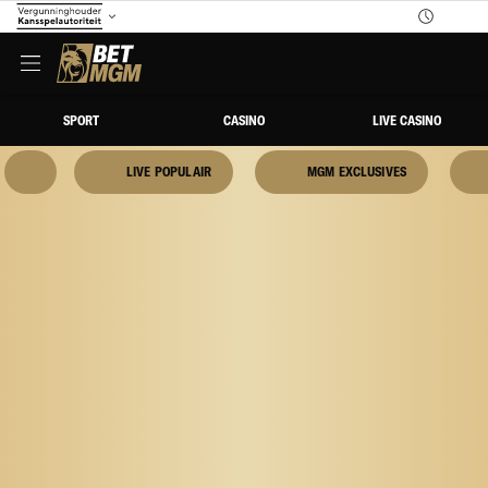
SPORT
CASINO
LIVE CASINO
LIVE POPULAIR
MGM EXCLUSIVES