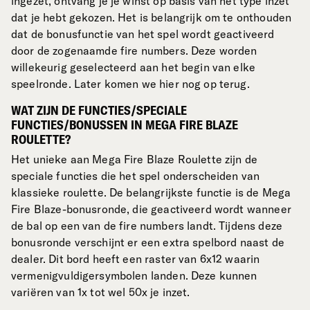
ingezet, ontvang je je winst op basis van het type inzet
dat je hebt gekozen. Het is belangrijk om te onthouden
dat de bonusfunctie van het spel wordt geactiveerd
door de zogenaamde fire numbers. Deze worden
willekeurig geselecteerd aan het begin van elke
speelronde. Later komen we hier nog op terug.
WAT ZIJN DE FUNCTIES/SPECIALE
FUNCTIES/BONUSSEN IN MEGA FIRE BLAZE
ROULETTE?
Het unieke aan Mega Fire Blaze Roulette zijn de
speciale functies die het spel onderscheiden van
klassieke roulette. De belangrijkste functie is de Mega
Fire Blaze-bonusronde, die geactiveerd wordt wanneer
de bal op een van de fire numbers landt. Tijdens deze
bonusronde verschijnt er een extra spelbord naast de
dealer. Dit bord heeft een raster van 6x12 waarin
vermenigvuldigersymbolen landen. Deze kunnen
variëren van 1x tot wel 50x je inzet.