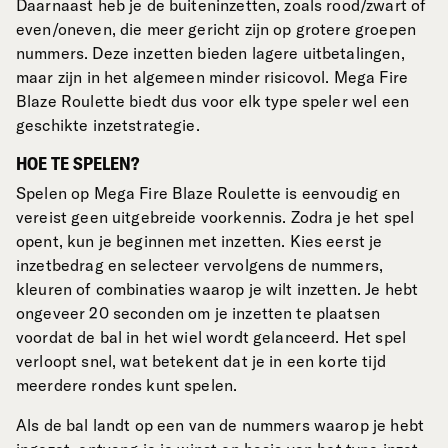
Daarnaast heb je de buiteninzetten, zoals rood/zwart of
even/oneven, die meer gericht zijn op grotere groepen
nummers. Deze inzetten bieden lagere uitbetalingen,
maar zijn in het algemeen minder risicovol. Mega Fire
Blaze Roulette biedt dus voor elk type speler wel een
geschikte inzetstrategie.
HOE TE SPELEN?
Spelen op Mega Fire Blaze Roulette is eenvoudig en
vereist geen uitgebreide voorkennis. Zodra je het spel
opent, kun je beginnen met inzetten. Kies eerst je
inzetbedrag en selecteer vervolgens de nummers,
kleuren of combinaties waarop je wilt inzetten. Je hebt
ongeveer 20 seconden om je inzetten te plaatsen
voordat de bal in het wiel wordt gelanceerd. Het spel
verloopt snel, wat betekent dat je in een korte tijd
meerdere rondes kunt spelen.
Als de bal landt op een van de nummers waarop je hebt