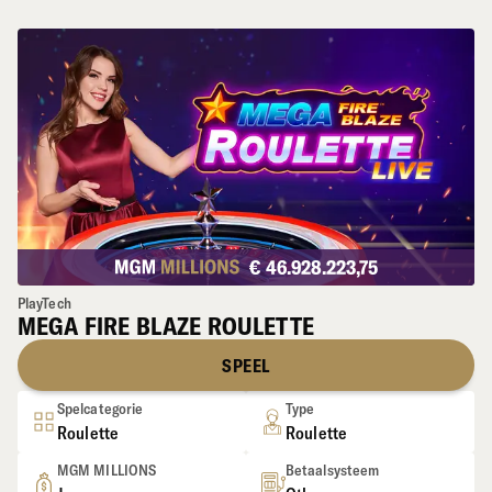
€ 46.928.223,75
PlayTech
MEGA FIRE BLAZE ROULETTE
SPEEL
Spelcategorie
Type
Roulette
Roulette
MGM MILLIONS
Betaalsysteem