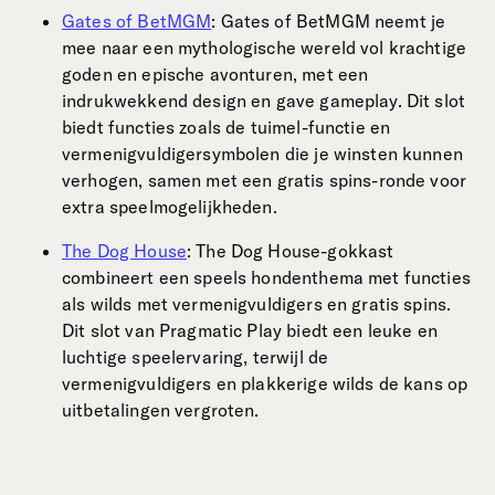
Gates of BetMGM
: Gates of BetMGM neemt je
mee naar een mythologische wereld vol krachtige
goden en epische avonturen, met een
indrukwekkend design en gave gameplay. Dit slot
biedt functies zoals de tuimel-functie en
vermenigvuldigersymbolen die je winsten kunnen
verhogen, samen met een gratis spins-ronde voor
extra speelmogelijkheden.
The Dog House
: The Dog House-gokkast
combineert een speels hondenthema met functies
als wilds met vermenigvuldigers en gratis spins.
Dit slot van Pragmatic Play biedt een leuke en
luchtige speelervaring, terwijl de
vermenigvuldigers en plakkerige wilds de kans op
uitbetalingen vergroten.