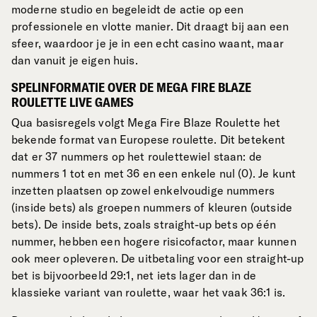
moderne studio en begeleidt de actie op een
professionele en vlotte manier. Dit draagt bij aan een
sfeer, waardoor je je in een echt casino waant, maar
dan vanuit je eigen huis.
SPELINFORMATIE OVER DE MEGA FIRE BLAZE
ROULETTE LIVE GAMES
Qua basisregels volgt Mega Fire Blaze Roulette het
bekende format van Europese roulette. Dit betekent
dat er 37 nummers op het roulettewiel staan: de
nummers 1 tot en met 36 en een enkele nul (0). Je kunt
inzetten plaatsen op zowel enkelvoudige nummers
(inside bets) als groepen nummers of kleuren (outside
bets). De inside bets, zoals straight-up bets op één
nummer, hebben een hogere risicofactor, maar kunnen
ook meer opleveren. De uitbetaling voor een straight-up
bet is bijvoorbeeld 29:1, net iets lager dan in de
klassieke variant van roulette, waar het vaak 36:1 is.