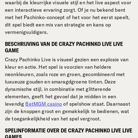
waarbij de kleurrijke visuele stijl en het live aspect voor
een interactieve ervaring zorgt. Of je nu bekend bent
met het Pachinko-concept of het voor het eerst speelt,
dit spel biedt een mix van strategie en kans op
vermenigvuldigers.
BESCHRIJVING VAN DE CRAZY PACHINKO LIVE LIVE
GAME
Crazy Pachinko Live is visueel gezien een explosie van
kleur en actie. Het spel is voorzien van heldere
neonkleuren, zoals roze en groen, gecombineerd met
luxueuze gouden en smaragdgroene tinten. Deze
dynamische stijl, in combinatie met glitterende
elementen, geeft het gevoel dat je midden in een
levendig
BetMGM casino
of spelshow staat. Daarnaast
zijn de knoppen groot en gemakkelijk te bedienen, wat
de toegankelijkheid van het spel vergroot.
SPELINFORMATIE OVER DE CRAZY PACHINKO LIVE LIVE
GAMES