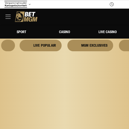
SPORT
CASINO
LIVE CASINO
LIVE POPULAIR
MGM EXCLUSIVES