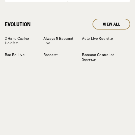
EVOLUTION
VIEW ALL
2 Hand Casino
Always 8 Baccarat
Auto Live Roulette
Hold'em
Live
Bac Bo Live
Baccarat
Baccarat Controlled
Squeeze