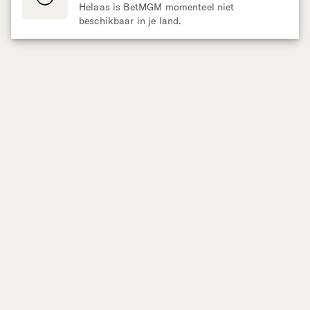
Helaas is BetMGM momenteel niet
beschikbaar in je land.
Aangeboden door
SPORT WEDDEN
CASINO
Live Wedden
Gokkasten
Voetbal
Populair
Darts
Nieuwe Gokkasten
Tennis
Vegas
Blog
Megaways