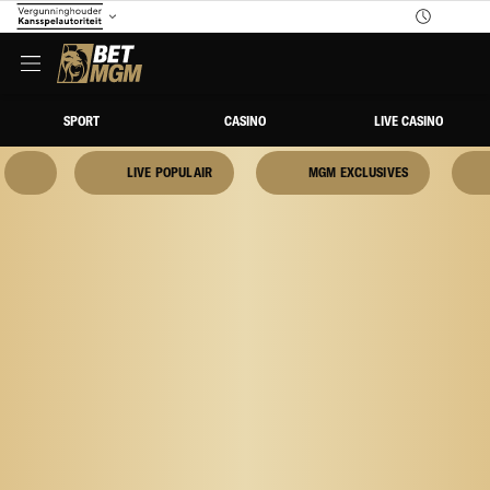
SPORT
CASINO
LIVE CASINO
LIVE POPULAIR
MGM EXCLUSIVES