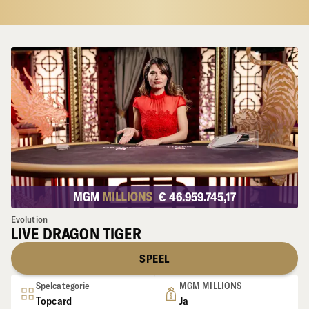
€ 46.959.745,17
Evolution
LIVE DRAGON TIGER
SPEEL
Spelcategorie
MGM MILLIONS
Topcard
Ja