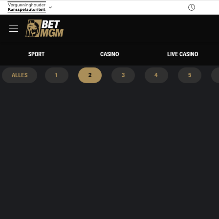
SPORT
CASINO
LIVE CASINO
ALLES
1
2
3
4
5